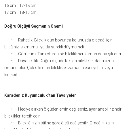
16 cm 17-18 cm
17 cm 18-19 cm
Doğru Ölçüyü Seçmenin Önemi
•
Rahatlık: Bileklik gün boyunca kolunuzda olacağı için
bileğinizi sıkmamalı ya da sürekli düşmemeli.
•
Görünüm: Tam oturan bir bileklik her zaman daha şık durur.
•
Dayanıklılık: Doğru ölçüde takılan bileklikler daha uzun
ömürlü olur. Çok sıkı olan bileklikler zamanla esneyebilir veya
kırılabilir.
Karadeniz Kuyumculuk’tan Tavsiyeler
•
Hediye alırken ölçüden emin değilseniz, ayarlanabilir zincirli
bileklikleri tercih edin.
•
Bilekliğinizin stiline göre ölçü değişebilir. Örneğin, kalın