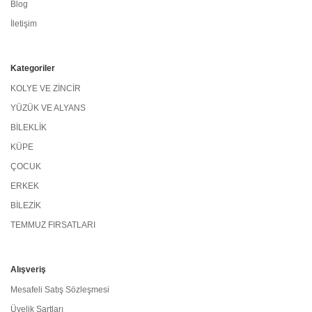
Blog
İletişim
Kategoriler
KOLYE VE ZİNCİR
YÜZÜK VE ALYANS
BİLEKLİK
KÜPE
ÇOCUK
ERKEK
BİLEZİK
TEMMUZ FIRSATLARI
Alışveriş
Mesafeli Satış Sözleşmesi
Üyelik Şartları