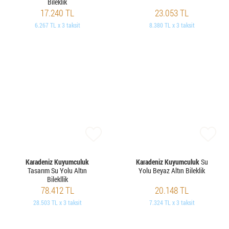
Bileklik
17.240 TL
23.053 TL
6.267 TL x 3 taksit
8.380 TL x 3 taksit
Karadeniz Kuyumculuk
Karadeniz Kuyumculuk
Su
Tasarım Su Yolu Altın
Yolu Beyaz Altın Bileklik
Bilekllik
78.412 TL
20.148 TL
28.503 TL x 3 taksit
7.324 TL x 3 taksit