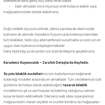
bilekliklerde daha geniş ölçü daha rahat olabilir.
•
Satın almadan önce ölçünüzü evde kolayca alabilir veya
mağazalarımızdan destek alabilirsiniz.
Doğru bileklik ölçüsünü bilmek, stilinizi yansıtacak ideal modeli
bulmanın ilk adımıdır. Karadeniz Kuyumculuk koleksiyonlarındaki
tüm bileklikler, farklı ölçü alternatifleriyle sunulmakta ve sizin için en
uygun olanı bulmanızı kolaylaştırmaktadır.
Daha fazla bilgi ya da yardım için bizimle iletişime geçebilirsiniz.
Karadeniz Kuyumculuk – Zarafeti Detaylarda Keşfedin.
Su yolu bileklik modelleri
miz tüm kadınlarımızın beğenerek
kullandığı modeller arasında yer almaktadır. Tüm sevdiklerinize özel
günleriniz de hediye olarak alabileceğiniz
tasarım bileklik
modellerimiz şık ve zarif kutuları ile belirtmiş olduğunuz adrese
kurye ile teslim edilmektedir. Dilerseniz web sitesi siparişlerinizi
mağaza teslim olarak seçebilir ve ürünleri kendiniz de mağazadan