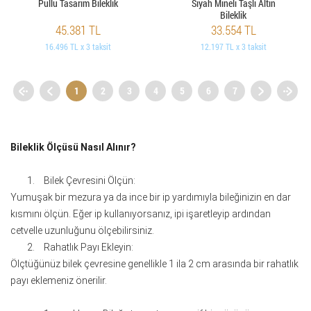
Pullu Tasarım Bileklik
Siyah Mineli Taşlı Altın
Bileklik
45.381 TL
33.554 TL
16.496 TL x 3 taksit
12.197 TL x 3 taksit
1
2
3
4
5
6
7
Bileklik Ölçüsü Nasıl Alınır?
1.
Bilek Çevresini Ölçün:
Yumuşak bir mezura ya da ince bir ip yardımıyla bileğinizin en dar
kısmını ölçün. Eğer ip kullanıyorsanız, ipi işaretleyip ardından
cetvelle uzunluğunu ölçebilirsiniz.
2.
Rahatlık Payı Ekleyin:
Ölçtüğünüz bilek çevresine genellikle 1 ila 2 cm arasında bir rahatlık
payı eklemeniz önerilir.