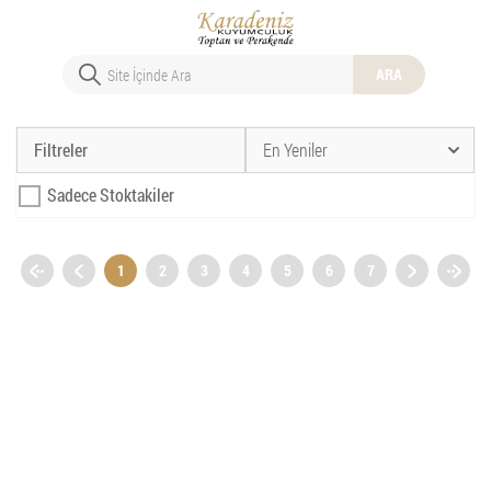
ARA
Filtreler
En Yeniler
Sadece Stoktakiler
1
2
3
4
5
6
7