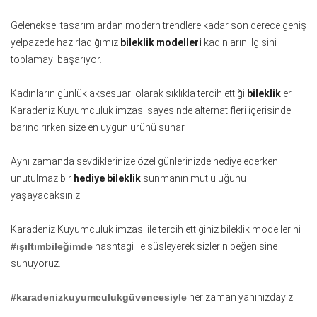
Geleneksel tasarımlardan modern trendlere kadar son derece geniş
yelpazede hazırladığımız
bileklik modelleri
kadınların ilgisini
toplamayı başarıyor.
Kadınların günlük aksesuarı olarak sıklıkla tercih ettiği
bileklik
ler
Karadeniz Kuyumculuk imzası sayesinde alternatifleri içerisinde
barındırırken size en uygun ürünü sunar.
Aynı zamanda sevdiklerinize özel günlerinizde hediye ederken
unutulmaz bir
hediye bileklik
sunmanın mutluluğunu
yaşayacaksınız.
Karadeniz Kuyumculuk imzası ile tercih ettiğiniz bileklik modellerini
#ışıltımbileğimde
hashtagi ile süsleyerek sizlerin beğenisine
sunuyoruz.
#karadenizkuyumculukgüvencesiyle
her zaman yanınızdayız.