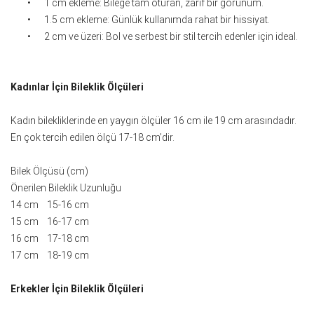
•
1 cm ekleme: Bileğe tam oturan, zarif bir görünüm.
•
1.5 cm ekleme: Günlük kullanımda rahat bir hissiyat.
•
2 cm ve üzeri: Bol ve serbest bir stil tercih edenler için ideal.
Kadınlar İçin Bileklik Ölçüleri
Kadın bilekliklerinde en yaygın ölçüler 16 cm ile 19 cm arasındadır.
En çok tercih edilen ölçü 17-18 cm’dir.
Bilek Ölçüsü (cm)
Önerilen Bileklik Uzunluğu
14 cm 15-16 cm
15 cm 16-17 cm
16 cm 17-18 cm
17 cm 18-19 cm
Erkekler İçin Bileklik Ölçüleri