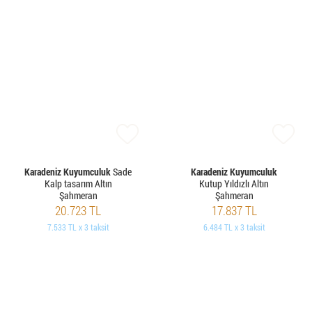
Karadeniz Kuyumculuk
Sade
Karadeniz Kuyumculuk
Kalp tasarım Altın
Kutup Yıldızlı Altın
Şahmeran
Şahmeran
20.723 TL
17.837 TL
7.533 TL x 3 taksit
6.484 TL x 3 taksit