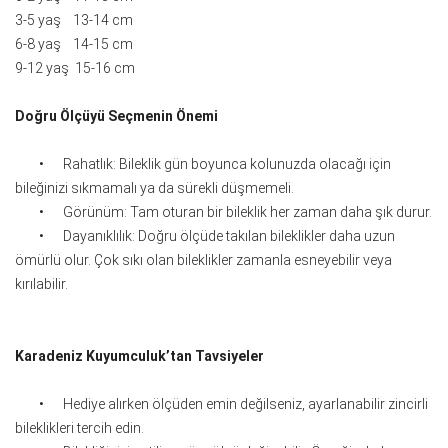
3-5 yaş 13-14 cm
6-8 yaş 14-15 cm
9-12 yaş 15-16 cm
Doğru Ölçüyü Seçmenin Önemi
•
Rahatlık: Bileklik gün boyunca kolunuzda olacağı için
bileğinizi sıkmamalı ya da sürekli düşmemeli.
•
Görünüm: Tam oturan bir bileklik her zaman daha şık durur.
•
Dayanıklılık: Doğru ölçüde takılan bileklikler daha uzun
ömürlü olur. Çok sıkı olan bileklikler zamanla esneyebilir veya
kırılabilir.
Karadeniz Kuyumculuk’tan Tavsiyeler
•
Hediye alırken ölçüden emin değilseniz, ayarlanabilir zincirli
bileklikleri tercih edin.