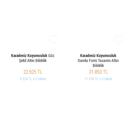
Karadeniz Kuyumculuk
Göz
Karadeniz Kuyumculuk
Şekil Altın Bileklik
Damla Form Tasarım Altın
Bileklik
22.625 TL
31.853 TL
8.224 TL x 3 taksit
11.578 TL x 3 taksit