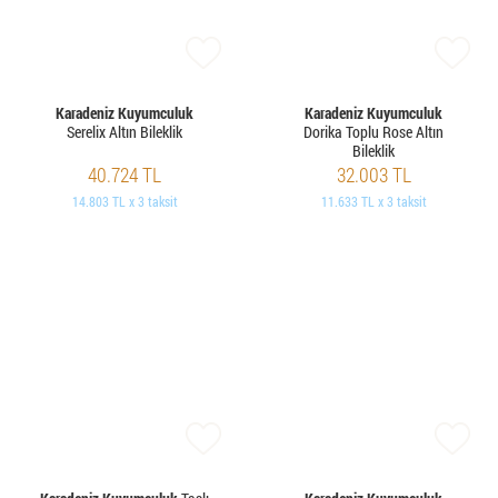
Karadeniz Kuyumculuk
Karadeniz Kuyumculuk
Serelix Altın Bileklik
Dorika Toplu Rose Altın
Bileklik
40.724 TL
32.003 TL
14.803 TL x 3 taksit
11.633 TL x 3 taksit