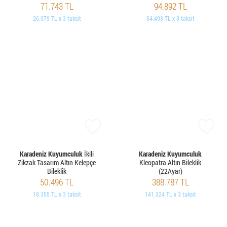
71.743 TL
94.892 TL
26.079 TL x 3 taksit
34.493 TL x 3 taksit
Karadeniz Kuyumculuk
İkili
Karadeniz Kuyumculuk
Zikzak Tasarım Altın Kelepçe
Kleopatra Altın Bileklik
Bileklik
(22Ayar)
50.496 TL
388.787 TL
18.355 TL x 3 taksit
141.324 TL x 3 taksit