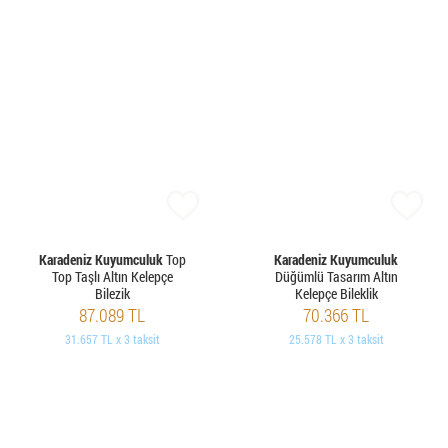
Karadeniz Kuyumculuk
Top
Karadeniz Kuyumculuk
Top Taşlı Altın Kelepçe
Düğümlü Tasarım Altın
Bilezik
Kelepçe Bileklik
87.089 TL
70.366 TL
31.657 TL x 3 taksit
25.578 TL x 3 taksit