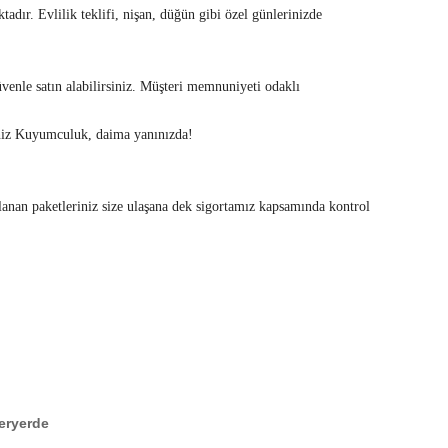
adır. Evlilik teklifi, nişan, düğün gibi özel günlerinizde
enle satın alabilirsiniz. Müşteri memnuniyeti odaklı
eniz Kuyumculuk, daima yanınızda!
rlanan paketleriniz size ulaşana dek sigortamız kapsamında kontrol
heryerde