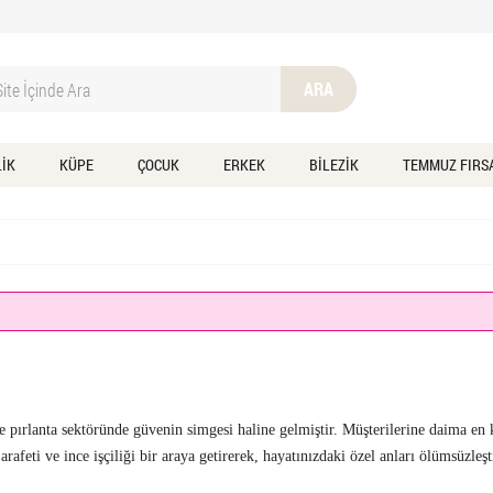
ARA
LİK
KÜPE
ÇOCUK
ERKEK
BİLEZİK
TEMMUZ FIRS
ırlanta sektöründe güvenin simgesi haline gelmiştir. Müşterilerine daima en k
Zarafeti ve ince işçiliği bir araya getirerek, hayatınızdaki özel anları ölümsüzl