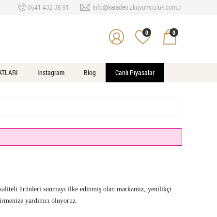
0541 432 38 91
info@karadenizkuyumculuk.com.tr
0
0
ATLARI
Instagram
Blog
Canlı Piyasalar
aliteli ürünleri sunmayı ilke edinmiş olan markamız, yenilikçi
eştirmenize yardımcı oluyoruz.