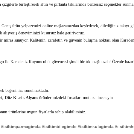
ilerle birleştirerek altın ve pırlanta takılarında benzersiz seçenekler sunmakt
 Geniş ürün yelpazemizi online mağazamızdan keşfederek, dilediğiniz takıyı güv
k alışveriş deneyiminizi kusursuz hale getiriyoruz.
bir miras sunuyor. Kalitenin, zarafetin ve güvenin buluşma noktası olan Karad
 kargo ile Karadeniz Kuyumculuk güvencesi şimdi bir tık uzağınızda! Özen
le hazı
erek beğeninize sunulmaktadır.
i, Düz Klasik Alyans
ürünlerimizdeki fırsatları mutlaka inceleyin.
onun ürünlerine uygun fiyatlarla sahip olabilirsiniz.
#isiltimparmagimda
#isiltimbilegimde
#isiltimkulagimda
#ıisiltim